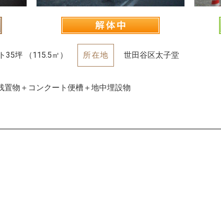
35坪 （115.5㎡）
所在地
世田谷区太子堂
＋残置物＋コンクート便槽＋地中埋設物