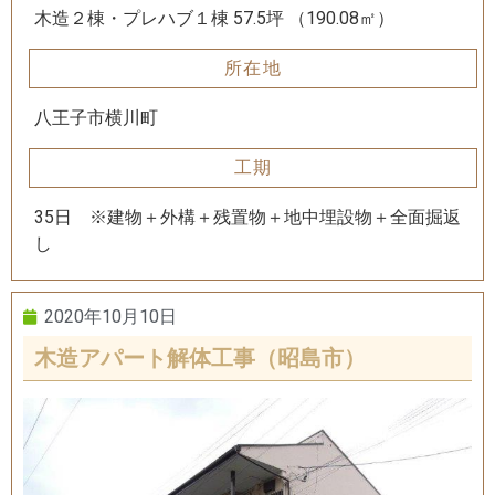
木造２棟・プレハブ１棟 57.5坪 （190.08㎡）
所在地
八王子市横川町
工期
35日 ※建物＋外構＋残置物＋地中埋設物＋全面掘返
し
2020年10月10日
木造アパート解体工事（昭島市）