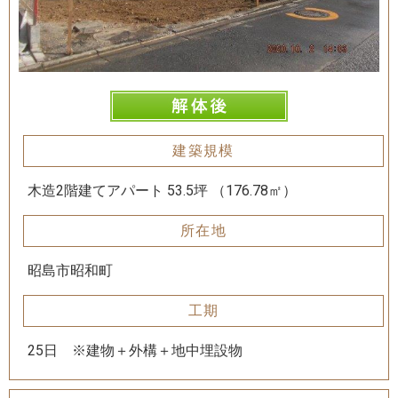
建築規模
木造2階建てアパート 53.5坪 （176.78㎡）
所在地
昭島市昭和町
工期
25日 ※建物＋外構＋地中埋設物