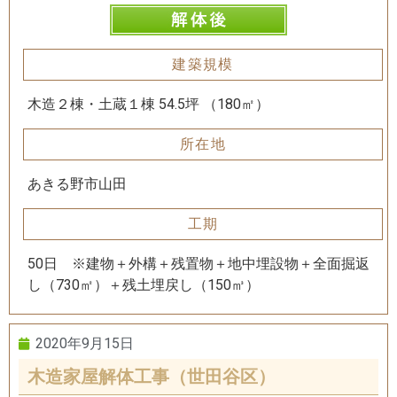
建築規模
木造２棟・土蔵１棟 54.5坪 （180㎡）
所在地
あきる野市山田
工期
50日 ※建物＋外構＋残置物＋地中埋設物＋全面掘返
し（730㎡）＋残土埋戻し（150㎥）
2020年9月15日
木造家屋解体工事（世田谷区）