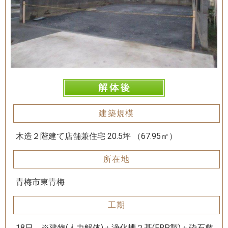
建築規模
木造２階建て店舗兼住宅 20.5坪 （67.95㎡）
所在地
青梅市東青梅
工期
18日 ※建物(人力解体)＋浄化槽２基(FRP製)＋砕石敷